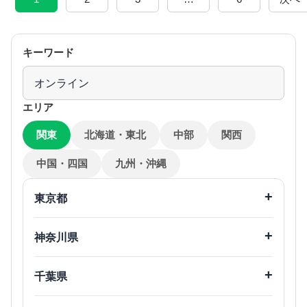
キーワード
エリア
関東
北海道・東北
中部
関西
中国・四国
九州・沖縄
東京都
23区内
神奈川県
港区
千代田区
中央区
渋谷区
川崎市
千葉県
目黒区
世田谷区
多摩区
宮前区
新宿区
中野区
千葉市
市川市
川崎区
幸区