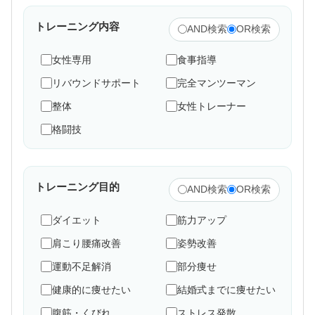
トレーニング内容
AND検索
OR検索
女性専用
食事指導
リバウンドサポート
完全マンツーマン
整体
女性トレーナー
格闘技
トレーニング目的
AND検索
OR検索
ダイエット
筋力アップ
肩こり腰痛改善
姿勢改善
運動不足解消
部分痩せ
健康的に痩せたい
結婚式までに痩せたい
腹筋・くびれ
ストレス発散