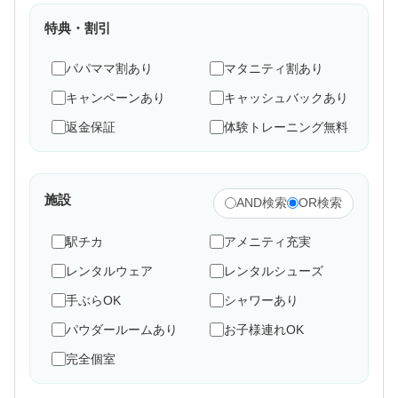
福生市
狛江市
特典・割引
清瀬市
多摩市
西東京市
パパママ割あり
マタニティ割あり
キャンペーンあり
キャッシュバックあり
返金保証
体験トレーニング無料
施設
AND検索
OR検索
駅チカ
アメニティ充実
レンタルウェア
レンタルシューズ
手ぶらOK
シャワーあり
パウダールームあり
お子様連れOK
完全個室