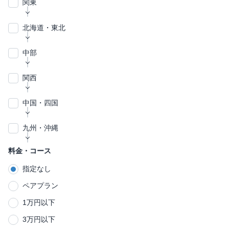
関東
東京都
北海道・東北
23区内
神奈川県
北海道
中部
港区
千代田区
八王子市
川崎市
札幌市
立川市
武蔵野市
千葉県
青森県
愛知県
関西
中央区
渋谷区
三鷹市
府中市
調布市
多摩区
宮前区
横浜市
千葉市
青森市
名古屋市
市川市
船橋市
埼玉県
岩手県
静岡県
大阪府
中国・四国
目黒区
世田谷区
町田市
小金井市
日野市
川崎区
幸区
木更津市
松戸市
成田市
中区
中区
神奈川区
中村区
新宿区
中野区
鎌倉市
さいたま市
盛岡市
一宮市
静岡市
大阪市
藤沢市
豊田市
浜松市
川越市
平塚市
春日井市
御殿場市
熊谷市
東村山市
国分寺市
国立市
群馬県
秋田県
山梨県
兵庫県
広島県
九州・沖縄
高津区
麻生区
佐倉市
習志野市
柏市
旭区
千種区
港北区
名東区
文京区
台東区
横須賀市
川口市
岡崎市
沼津市
戸田市
刈谷市
三島市
相模原市
春日部市
豊橋市
富士市
座間市
福生市
狛江市
清瀬市
浪速区
阿倍野区
中原区
前橋市
秋田市
甲府市
高槻市
神戸市
広島市
高崎市
吹田市
呉市
茨木市
市原市
流山市
鎌ヶ谷市
栃木県
宮城県
岐阜県
京都府
岡山県
福岡県
料金・コース
港南区
東区
熱田区
磯子区
墨田区
江東区
大和市
蕨市
藤枝市
越谷市
海老名市
掛川市
飯能市
厚木市
多摩市
西東京市
東淀川区
都島区
豊中市
堺市
岸和田市
浦安市
四街道市
印西市
指定なし
中央区
垂水区
都築区
青葉区
品川区
大田区
宇都宮市
仙台市
多治見市
伊丹市
京都市
岡山市
福岡市
西宮市
北九州市
足利市
岐阜市
尼崎市
小山市
久留米市
伊勢原市
志木市
八潮市
小田原市
朝霞市
茨城県
山形県
三重県
滋賀県
山口県
佐賀県
北区
中央区
枚方市
ペアプラン
灘区
鶴見区
杉並区
豊島区
真岡市
加古川市
姫路市
川西市
和光市
新座市
桶川市
中京区
北区
天王寺区
淀川区
つくば市
山形市
四日市市
草津市
下関市
佐賀市
取手市
水戸市
福島県
新潟県
奈良県
愛媛県
長崎県
1万円以下
北区
荒川区
明石市
上尾市
草加市
所沢市
西区
浪速区
神栖市
3万円以下
板橋区
練馬区
いわき市
新潟市
奈良市
松山市
長崎市
佐世保市
会津若松市
深谷市
富山県
和歌山県
香川県
大分県