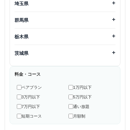
埼玉県
文京区
台東区
高津区
麻生区
船橋市
木更津市
墨田区
江東区
中原区
さいたま市
川越市
松戸市
成田市
群馬県
品川区
大田区
熊谷市
川口市
佐倉市
習志野市
横浜市
杉並区
豊島区
前橋市
高崎市
戸田市
春日部市
中区
神奈川区
栃木県
柏市
市原市
北区
荒川区
旭区
港北区
蕨市
越谷市
流山市
鎌ヶ谷市
板橋区
練馬区
宇都宮市
足利市
港南区
磯子区
茨城県
飯能市
志木市
足立区
葛飾区
浦安市
四街道市
小山市
真岡市
都築区
青葉区
八潮市
朝霞市
江戸川区
つくば市
取手市
印西市
鶴見区
和光市
新座市
水戸市
神栖市
料金・コース
八王子市
立川市
鎌倉市
藤沢市
桶川市
上尾市
武蔵野市
三鷹市
ペアプラン
1万円以下
平塚市
横須賀市
草加市
所沢市
府中市
調布市
3万円以下
5万円以下
相模原市
座間市
深谷市
町田市
小金井市
7万円以下
通い放題
大和市
海老名市
日野市
東村山市
短期コース
月額制
厚木市
伊勢原市
国分寺市
国立市
小田原市