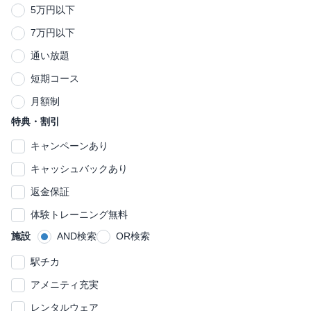
福島区
都島区
5万円以下
足立区
葛飾区
郡山市
中央区
阿倍野区
富山市
和歌山市
高松市
大分市
丸亀市
別府市
石川県
高知県
熊本県
7万円以下
江戸川区
通い放題
金沢市
高知市
熊本市
菊池郡
福井県
徳島県
宮崎県
短期コース
福井市
徳島市
宮崎市
長野県
鹿児島県
月額制
特典・割引
松本市
鹿児島市
長野市
沖縄県
キャンペーンあり
那覇市
キャッシュバックあり
返金保証
体験トレーニング無料
施設
AND検索
OR検索
駅チカ
アメニティ充実
レンタルウェア