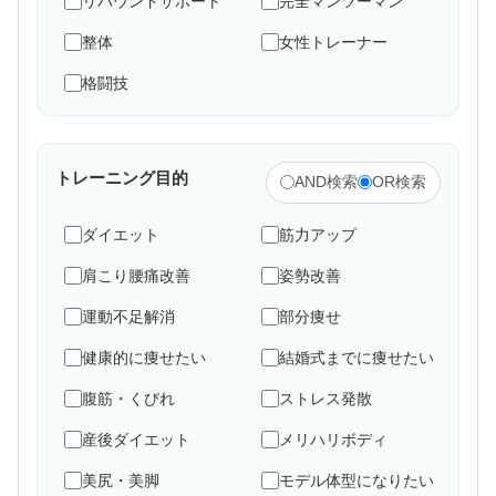
リバウンドサポート
完全マンツーマン
整体
女性トレーナー
格闘技
トレーニング目的
AND検索
OR検索
ダイエット
筋力アップ
肩こり腰痛改善
姿勢改善
運動不足解消
部分痩せ
健康的に痩せたい
結婚式までに痩せたい
腹筋・くびれ
ストレス発散
産後ダイエット
メリハリボディ
美尻・美脚
モデル体型になりたい