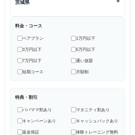
茨城県
港南区
磯子区
飯能市
志木市
浦安市
四街道市
小山市
真岡市
足立区
葛飾区
都築区
青葉区
八潮市
朝霞市
つくば市
取手市
印西市
江戸川区
鶴見区
料金・コース
和光市
新座市
水戸市
神栖市
八王子市
立川市
鎌倉市
藤沢市
桶川市
上尾市
ペアプラン
1万円以下
武蔵野市
三鷹市
平塚市
横須賀市
草加市
所沢市
3万円以下
5万円以下
府中市
調布市
相模原市
座間市
深谷市
7万円以下
通い放題
町田市
小金井市
大和市
海老名市
短期コース
月額制
日野市
東村山市
厚木市
伊勢原市
国分寺市
国立市
小田原市
特典・割引
福生市
狛江市
パパママ割あり
マタニティ割あり
清瀬市
多摩市
キャンペーンあり
キャッシュバックあり
西東京市
返金保証
体験トレーニング無料