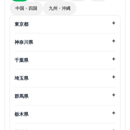
中国・四国
九州・沖縄
東京都
23区内
神奈川県
港区
千代田区
中央区
渋谷区
川崎市
千葉県
多摩区
宮前区
目黒区
世田谷区
千葉市
市川市
川崎区
幸区
新宿区
中野区
埼玉県
高津区
麻生区
船橋市
木更津市
文京区
台東区
さいたま市
川越市
中原区
墨田区
江東区
松戸市
成田市
群馬県
熊谷市
川口市
品川区
大田区
佐倉市
習志野市
横浜市
前橋市
高崎市
杉並区
豊島区
戸田市
春日部市
栃木県
中区
神奈川区
柏市
市原市
北区
荒川区
蕨市
越谷市
旭区
港北区
流山市
鎌ヶ谷市
宇都宮市
足利市
板橋区
練馬区