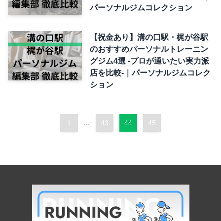
パーソナルジムコレクション
【祝金あり】溝の口駅・梶が谷駅
のおすすめパーソナルトレーニン
グジム4選 -プロが通いたい実力派
店を比較-｜パーソナルジムコレク
ション
1
43
44
45
...