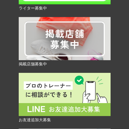
ライター募集中
掲載店舗募集中
お友達追加大募集