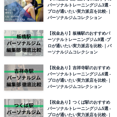
パーソナルトレーニングジム3選 -
プロが通いたい実力派店を比較-｜
パーソナルジムコレクション
【祝金あり】板橋駅のおすすめパ
ーソナルトレーニングジム9選 -プ
ロが通いたい実力派店を比較-｜パ
ーソナルジムコレクション
【祝金あり】吉祥寺駅のおすすめ
パーソナルトレーニングジム6選 -
プロが通いたい実力派店を比較-｜
パーソナルジムコレクション
【祝金あり】つくば駅のおすすめ
パーソナルトレーニングジム5選 -
プロが通いたい実力派店を比較-｜