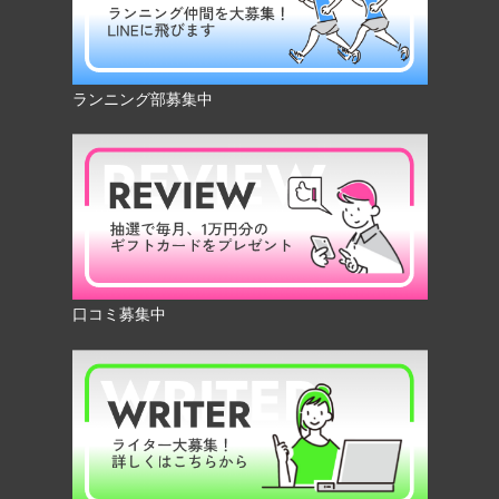
ランニング部募集中
口コミ募集中