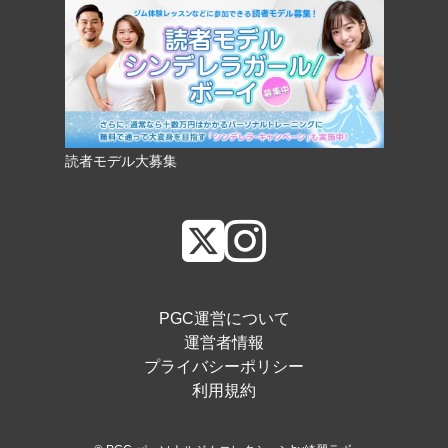
読者モデル大募集
PGC運営について
運営者情報
プライバシーポリシー
利用規約