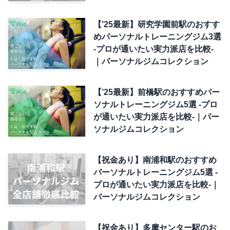
【’25最新】研究学園前駅のおすす
めパーソナルトレーニングジム3選
-プロが通いたい実力派店を比較-
｜パーソナルジムコレクション
【’25最新】前橋駅のおすすめパー
ソナルトレーニングジム5選 -プロ
が通いたい実力派店を比較-｜パー
ソナルジムコレクション
【祝金あり】南浦和駅のおすすめ
パーソナルトレーニングジム5選 -
プロが通いたい実力派店を比較-｜
パーソナルジムコレクション
【祝金あり】多摩センター駅のお